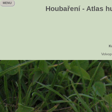
MENU
Houbaření - Atlas h
K
Volvop