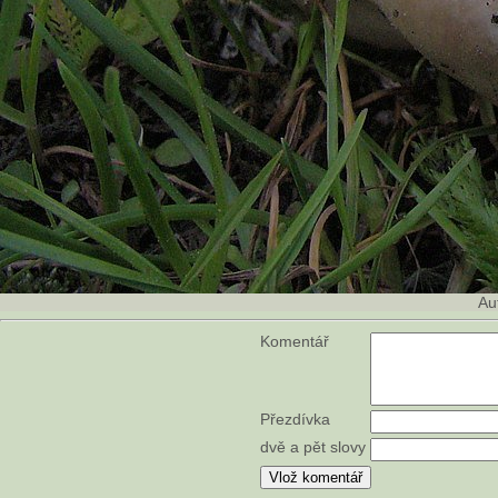
Au
Komentář
Přezdívka
dvě a pět slovy