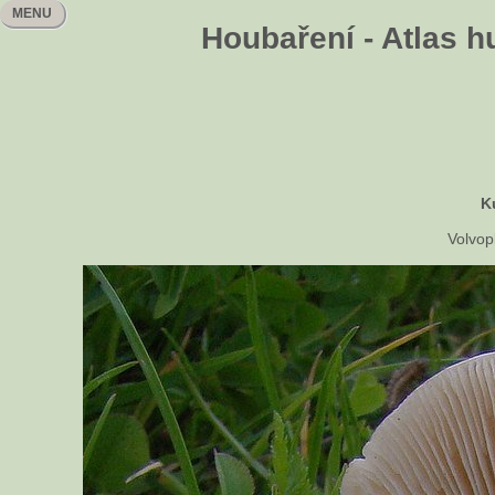
MENU
Houbaření - Atlas h
K
Volvop