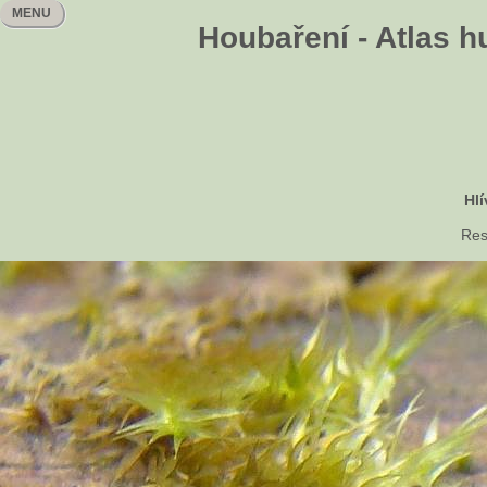
MENU
Houbaření - Atlas h
Hlí
Res