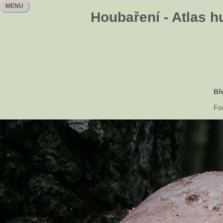
MENU
Houbaření - Atlas h
Bř
Fom