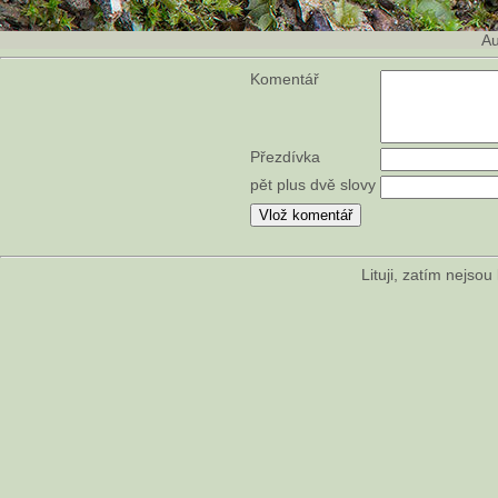
Au
Komentář
Přezdívka
pět plus dvě slovy
Lituji, zatím nejso