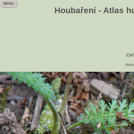
MENU
Houbaření - Atlas h
Chř
Helv