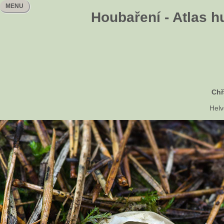
MENU
Houbaření - Atlas h
Chř
Helv