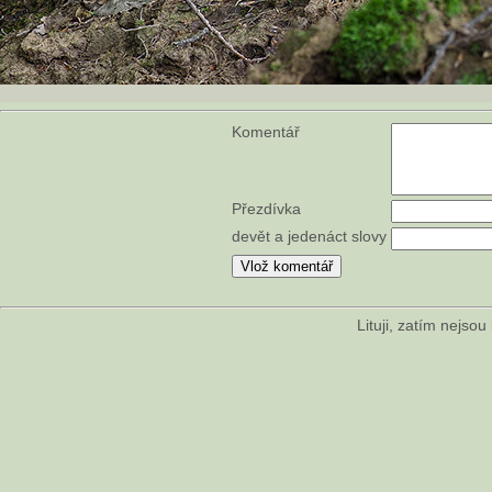
Komentář
Přezdívka
devět a jedenáct slovy
Lituji, zatím nejso