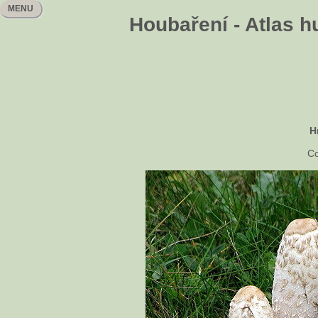
MENU
Houbaření - Atlas h
H
Co