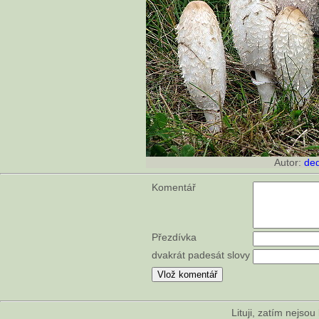
Autor:
de
Komentář
Přezdívka
dvakrát padesát slovy
Lituji, zatím nejso