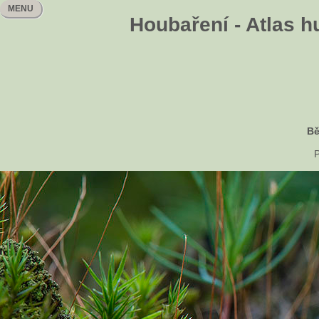
MENU
Houbaření - Atlas h
Bě
P