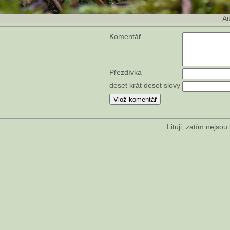
Au
Komentář
Přezdívka
deset krát deset slovy
Lituji, zatím nejso