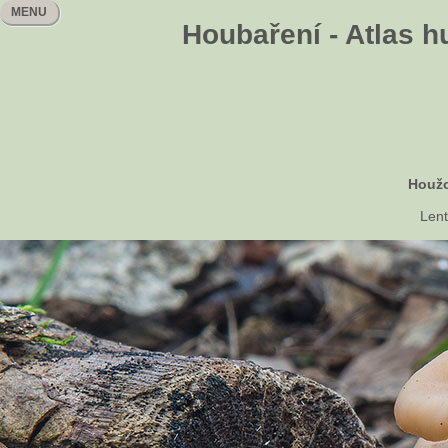
MENU
Houbaření - Atlas h
Houžo
Lent