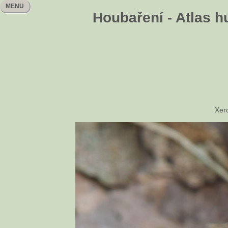
MENU
Houbaření - Atlas h
Xer