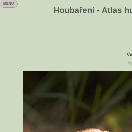
MENU
Houbaření - Atlas h
Či
Tr