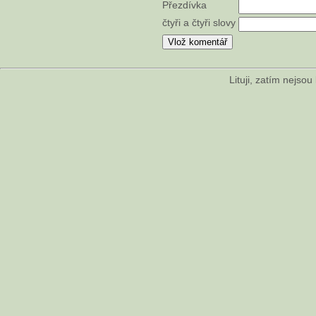
Přezdívka
čtyři a čtyři slovy
Lituji, zatím nejso