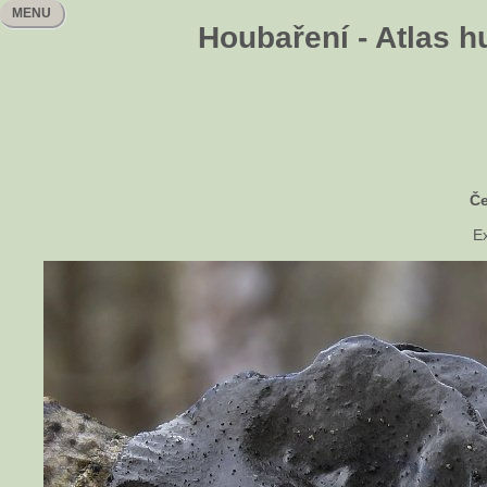
MENU
Houbaření - Atlas h
Če
Ex