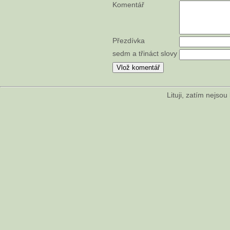
Komentář
Přezdívka
sedm a třináct slovy
Lituji, zatím nejso