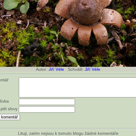
Autor:
Jiří Véle
Schválil:
Jiří Véle
entář
dívka
 pět slovy
Lituji, zatím nejsou k tomuto blogu žádné komentáře