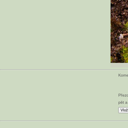
Kom
Přez
pět a