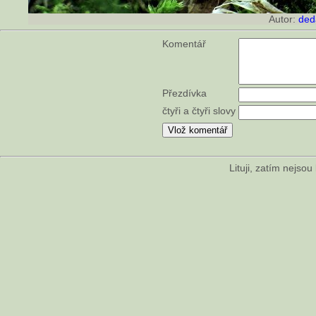
Autor:
ded
Komentář
Přezdívka
čtyři a čtyři slovy
Lituji, zatím nejso