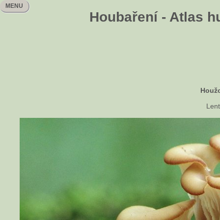
MENU
Houbaření - Atlas h
Houžo
Lent