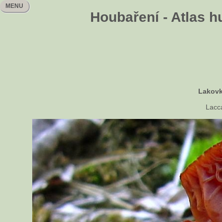
MENU
Houbaření - Atlas h
Lakovk
Lacc