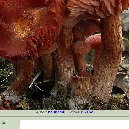
Autor:
houbomil
Schválil:
kápo
ntář