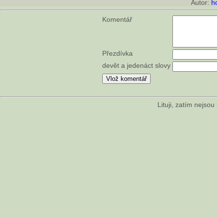
Autor:
h
Komentář
Přezdívka
devět a jedenáct slovy
Lituji, zatím nejso