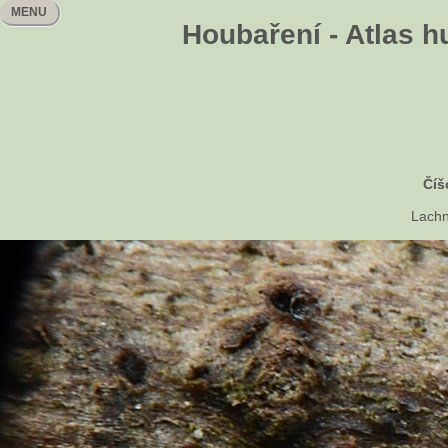
MENU
Houbaření - Atlas h
Číš
Lachn