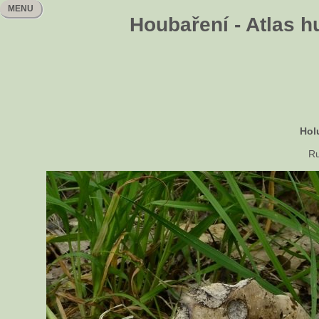
MENU
Houbaření - Atlas h
Hol
Ru