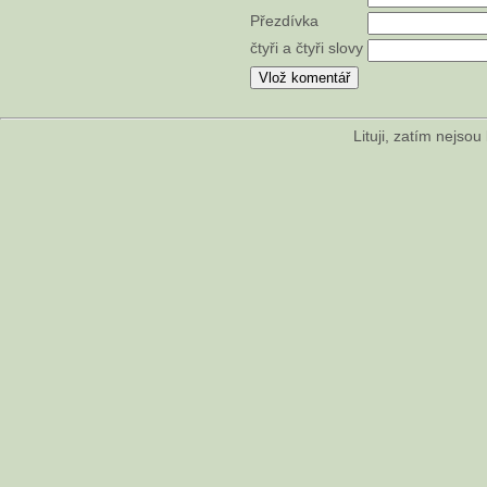
Přezdívka
čtyři a čtyři slovy
Lituji, zatím nejso