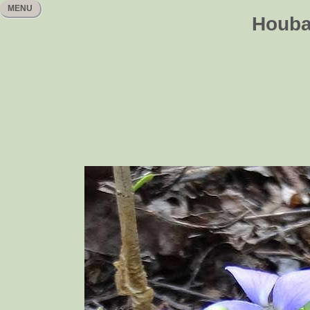
MENU
Houbař