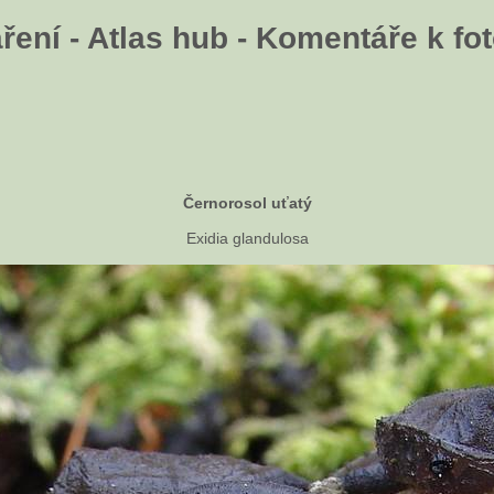
ení - Atlas hub - Komentáře k fot
Černorosol uťatý
Exidia glandulosa