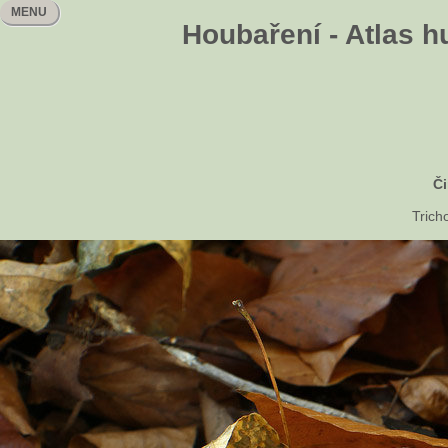
MENU
Houbaření - Atlas h
Č
Tric