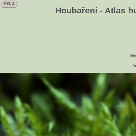
MENU
Houbaření - Atlas h
Me
A