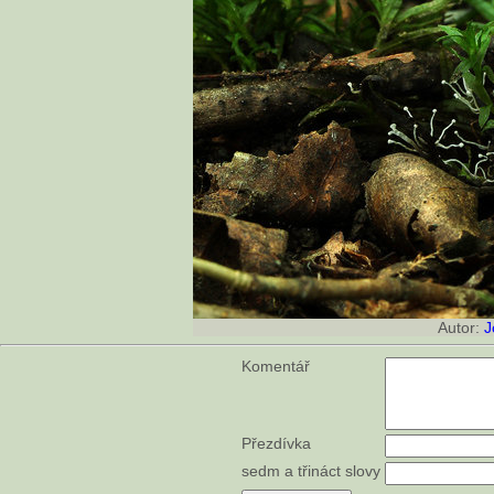
Autor:
J
Komentář
Přezdívka
sedm a třináct slovy