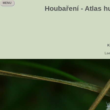
MENU
Houbaření - Atlas h
K
Lae