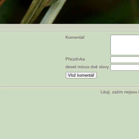
Komentář
Přezdívka
deset minus dvě slovy
Lituji, zatím nejso