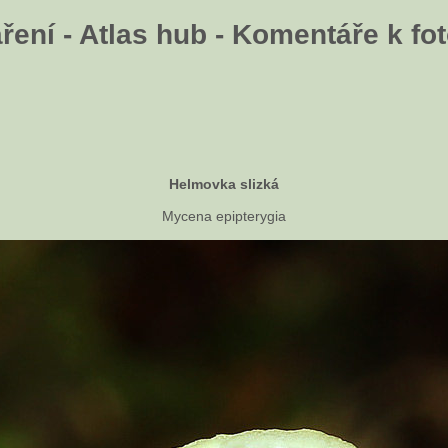
ení - Atlas hub - Komentáře k fot
Helmovka slizká
Mycena epipterygia