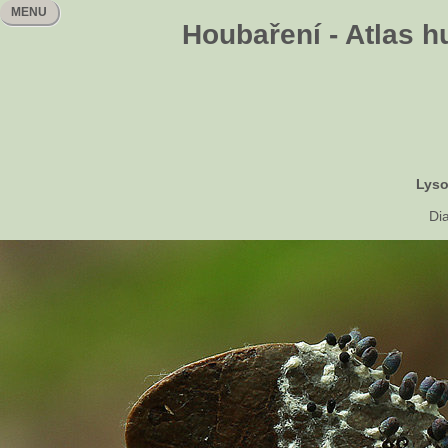
MENU
Houbaření - Atlas h
Lyso
Di