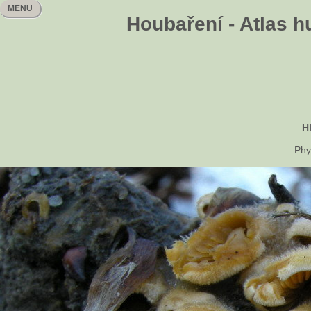
MENU
Houbaření - Atlas h
H
Phy