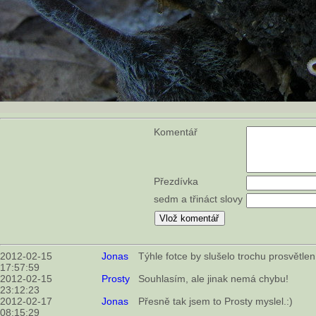
Komentář
Přezdívka
sedm a třináct slovy
2012-02-15
Jonas
Týhle fotce by slušelo trochu prosvětlen
17:57:59
2012-02-15
Prosty
Souhlasím, ale jinak nemá chybu!
23:12:23
2012-02-17
Jonas
Přesně tak jsem to Prosty myslel.:)
08:15:29