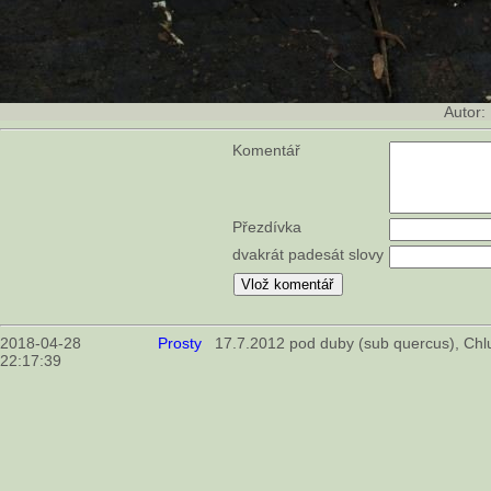
Autor:
Komentář
Přezdívka
dvakrát padesát slovy
2018-04-28
Prosty
17.7.2012 pod duby (sub quercus), Ch
22:17:39