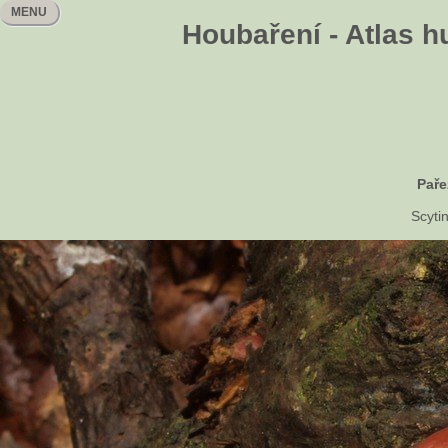
MENU
Houbaření - Atlas h
Paře
Scyti