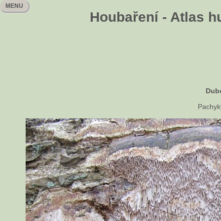
MENU
Houbaření - Atlas h
Dubo
Pachyk