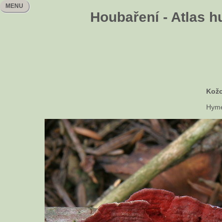
MENU
Houbaření - Atlas h
Kož
Hyme