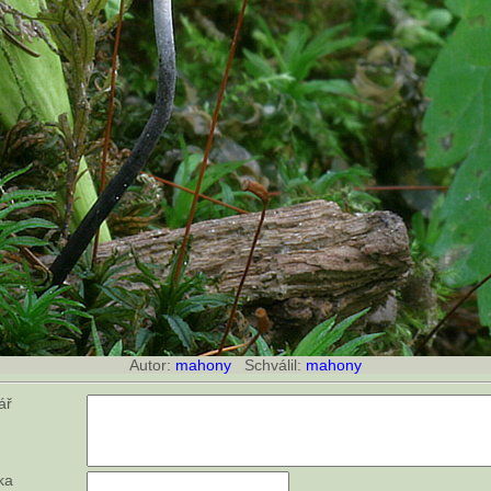
Autor:
mahony
Schválil:
mahony
tář
ka