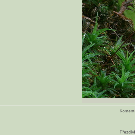
Komen
Přezdív