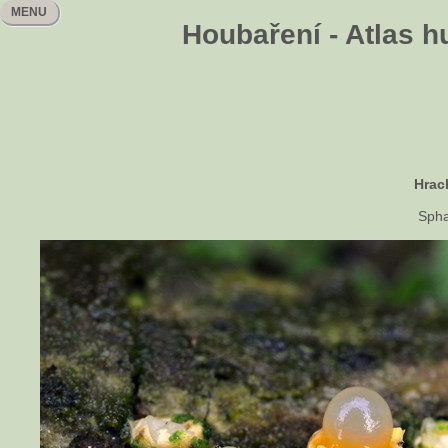
MENU
Houbaření - Atlas h
Hrac
Spha