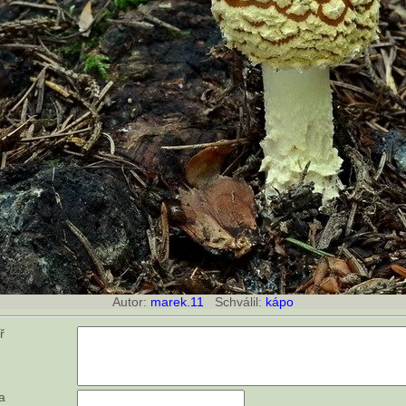
Autor:
marek.11
Schválil:
kápo
ář
a