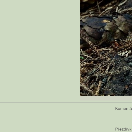
Koment
Přezdívk