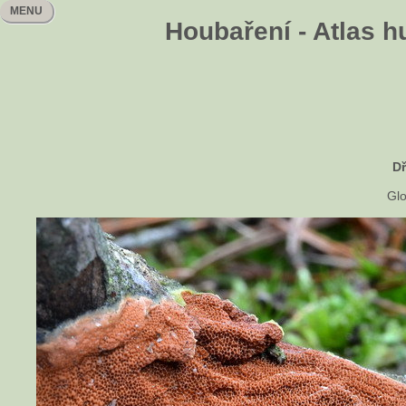
MENU
Houbaření - Atlas h
Dř
Glo