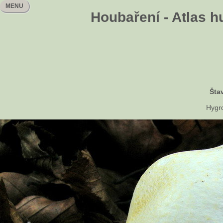
MENU
Houbaření - Atlas h
Šta
Hygr