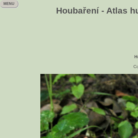
MENU
Houbaření - Atlas h
H
Co