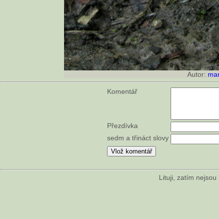
Autor:
mar
Komentář
Přezdívka
sedm a třináct slovy
Lituji, zatím nejso