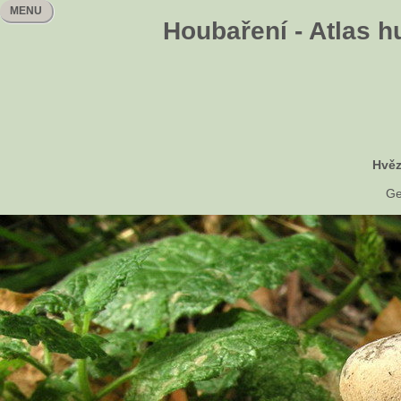
MENU
Houbaření - Atlas h
Hvěz
Ge