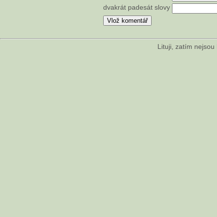
dvakrát padesát slovy
Lituji, zatím nejso