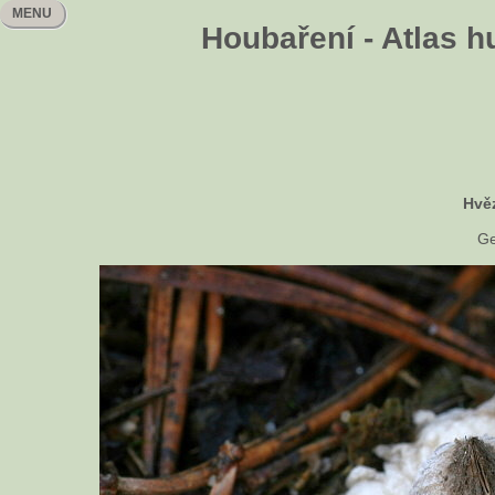
MENU
Houbaření - Atlas h
Hvě
Ge