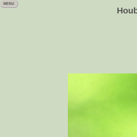
MENU
Houb