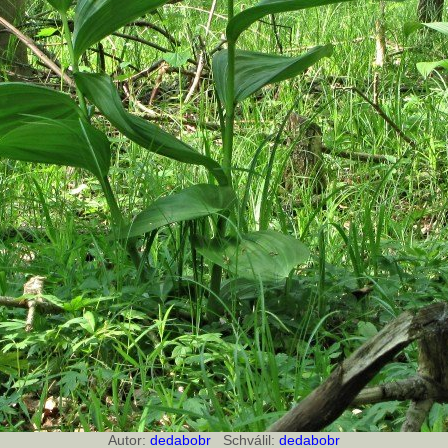
Autor:
dedabobr
Schválil:
dedabobr