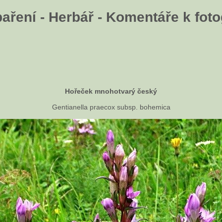
aření - Herbář - Komentáře k fotog
Hořeček mnohotvarý český
Gentianella praecox subsp. bohemica