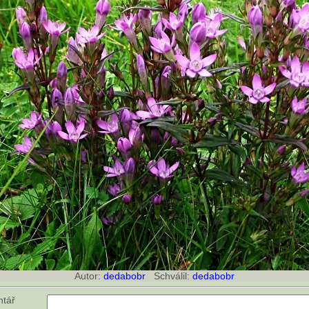
Autor:
dedabobr
Schválil:
dedabobr
ntář