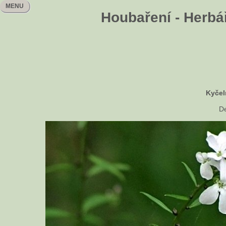
MENU
Houbaření - Herbář
Kyčel
De