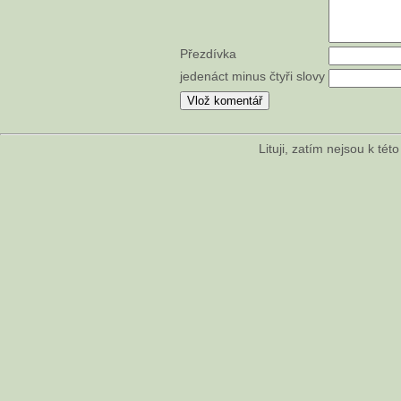
Přezdívka
jedenáct minus čtyři slovy
Lituji, zatím nejsou k té