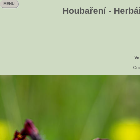
MENU
Houbaření - Herbář
Ve
Coe