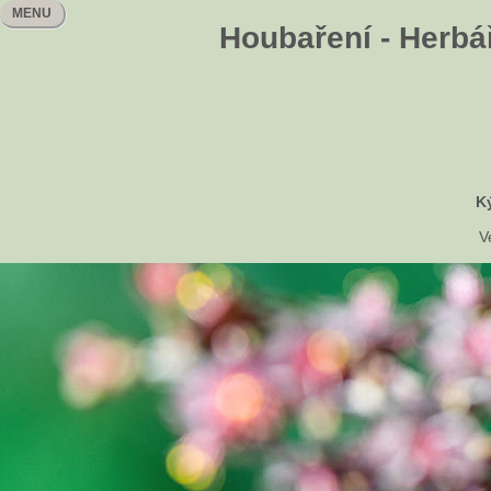
MENU
Houbaření - Herbář
K
V