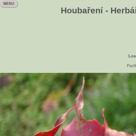
MENU
Houbaření - Herbář
Lou
Part