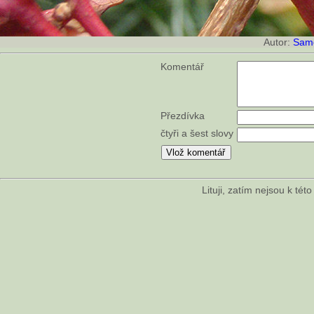
Autor:
Sam
Komentář
Přezdívka
čtyři a šest slovy
Lituji, zatím nejsou k té