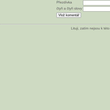
Přezdívka
čtyři a čtyři slovy
Lituji, zatím nejsou k té