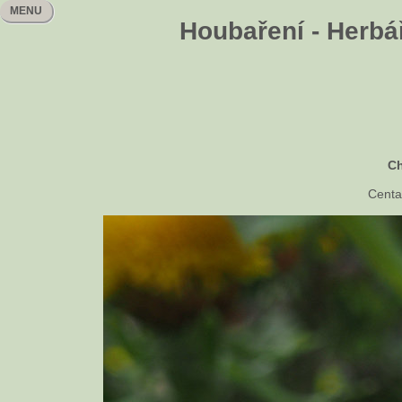
MENU
Houbaření - Herbář
Ch
Centa