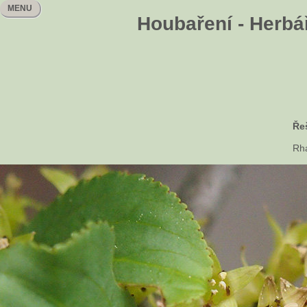
MENU
Houbaření - Herbář
Řeš
Rha