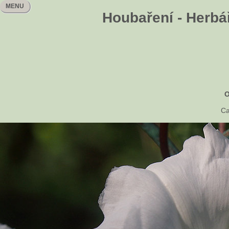
MENU
Houbaření - Herbář
O
Ca