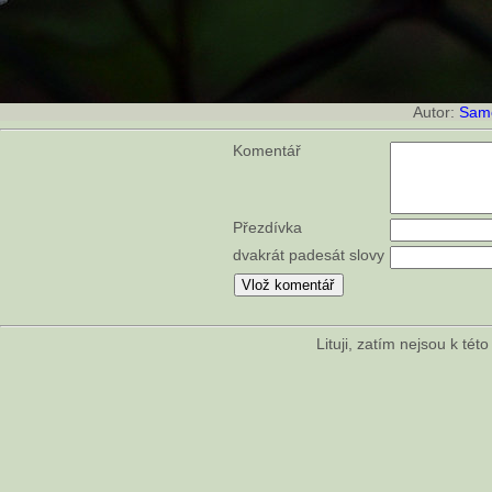
Autor:
Sam
Komentář
Přezdívka
dvakrát padesát slovy
Lituji, zatím nejsou k té